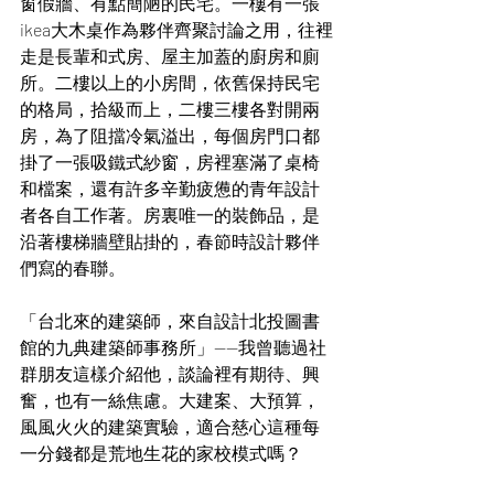
窗假牆、有點簡陋的民宅。一樓有一張
ikea大木桌作為夥伴齊聚討論之用，往裡
走是長輩和式房、屋主加蓋的廚房和廁
所。二樓以上的小房間，依舊保持民宅
的格局，拾級而上，二樓三樓各對開兩
房，為了阻擋冷氣溢出，每個房門口都
掛了一張吸鐵式紗窗，房裡塞滿了桌椅
和檔案，還有許多辛勤疲憊的青年設計
者各自工作著。房裏唯一的裝飾品，是
沿著樓梯牆壁貼掛的，春節時設計夥伴
們寫的春聯。
「台北來的建築師，來自設計北投圖書
館的九典建築師事務所」——我曾聽過社
群朋友這樣介紹他，談論裡有期待、興
奮，也有一絲焦慮。大建案、大預算，
風風火火的建築實驗，適合慈心這種每
一分錢都是荒地生花的家校模式嗎？