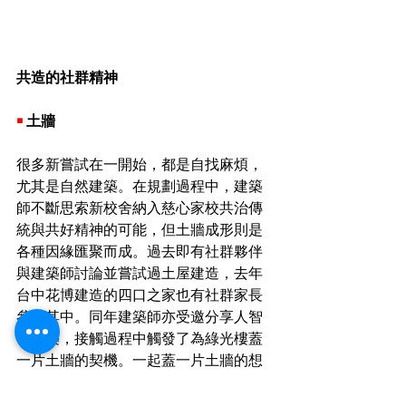
共造的社群精神
￭ 
土牆
很多新嘗試在一開始，都是自找麻煩，
尤其是自然建築。在規劃過程中，建築
師不斷思索新校舍納入慈心家校共治傳
統與共好精神的可能，但土牆成形則是
各種因緣匯聚而成。過去即有社群夥伴
與建築師討論並嘗試過土屋建造，去年
台中花博建造的四口之家也有社群家長
參與其中。同年建築師亦受邀分享人智
學建築，接觸過程中觸發了為綠光樓蓋
一片土牆的契機。一起蓋一片土牆的想
法很適切反映了社群共好共造、永續與
生態的概念，但自然建築在目前還是很