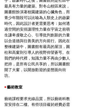
宇，啟蒙時代之後，圖書館則是社區中
最具有力量的建築。對冬山校區來說，
圖書館扮演著校園建築的心臟角色，而
青少年階段可以比喻為人類史上的啟蒙
時代，因此設計者更需要思考：如何透
過空間的安排讓理性力量在宇宙之前萌
生謙卑虔敬之心、引導批判創新的力量
以合道德與往善美的方向前行。因此在
整棟建築中，圖書館有最高的屋頂，圓
柱和高窗則引導人的視野仰望蒼芎。在
我們的時代裡，知識力量不再由少數人
把持，是所有公民共享的，所以圖書館
開了大窗，以開放歡迎的姿態面向街
坊。
￭
藝術教室
藝術課程要求光線品質，所以藝術科教
室安排在二樓。有些項目礙於經費必需