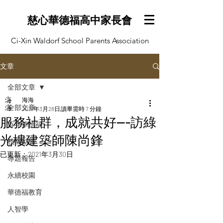
慈心華德福高中家長會
Ci-Xin Waldorf School Parents Association
文章
全部文章
海海
全部文章
2021年3月28日
讀畢需時 7 分鐘
服務社群，成就共好---訪綠
百年華德福
光樓建築師陳尚鋒
校園動態
已更新：
2021年3月30日
專題報告
永續校園
華德福教育
人智學