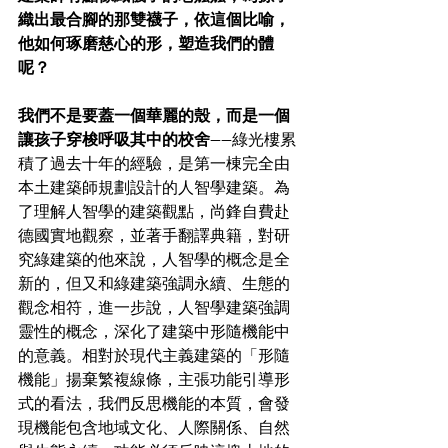
織出最合腳的那雙襪子，依這個比喻，
他如何琢磨慈心的形，塑造我們的體
呢？
我們不是要蓋一個華麗的殼，而是一個
讓孩子穿梭呼吸其中的校舍----
綠光樓累
積了過去十年的經驗，是第一棟完全由
本土建築師規劃設計的人智學建築。為
了理解人智學的建築觀點，尚鋒自費赴
德國實地觀察，並著手翻譯典籍，對研
究綠建築的他來說，人智學的概念是全
新的，但又和綠建築強調永續、生態的
觀念相符，進一步說，人智學建築強調
靈性的概念，深化了建築中形隨機能中
的意義。相對於現代主義建築的「形隨
機能」揚棄繁複線條，主張功能引導形
式的看法，我們反思機能的本質，會發
現機能包含地域文化、人際關係、自然