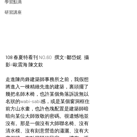
學習點滴
研習講座
108 
春夏特看刊 NO.60   撰文=鄒岱妮   攝
影=歐震海 陳文欽
走進陳尚鋒建築師事務所之前，我假想
將進入一棟精緻先進的建築，裏頭擺了
幾把名師木椅，也許某個角落訴說無以
名狀的wabi-sabi感，或是某個窗洞框住
前方山水畫，也許色塊配置是建築師暗
暗向某位大師致敬的密碼。很遺憾地並
沒有。那是一個沒有大師聯名椅、沒有
清水模、沒有刻意營造的瀟灑、沒有大